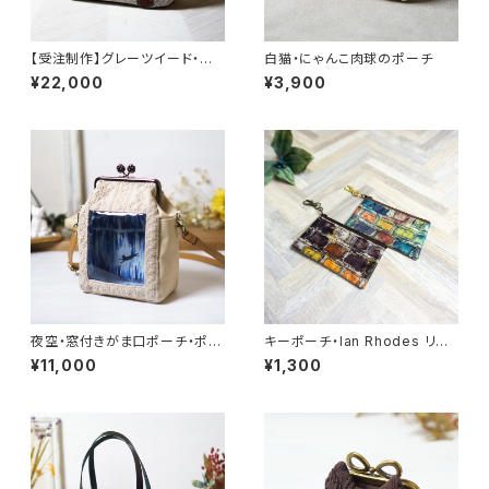
【受注制作】グレーツイード・ア
白猫・にゃんこ肉球のポーチ
ズネコ・がま口バッグ【季節限
¥22,000
¥3,900
定】
夜空・窓付きがま口ポーチ・ポシ
キーポーチ・Ian Rhodes リバ
ェット
ティラミネート生地
¥11,000
¥1,300