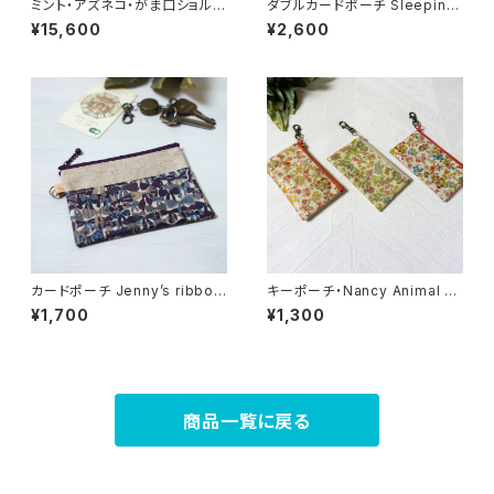
ミント・アズネコ・がま口ショルダ
ダブルカードポーチ Sleeping
ーバッグ
Rose（スリーピング・ローズ）レ
¥15,600
¥2,600
ッド リバティラミネート生地
カードポーチ Jenny’s ribbon
キーポーチ・Nancy Animal リ
s（ジェニーズ・リボンズ）パープ
バティラミネート生地
¥1,700
¥1,300
ル リバティラミネート生地
商品一覧に戻る