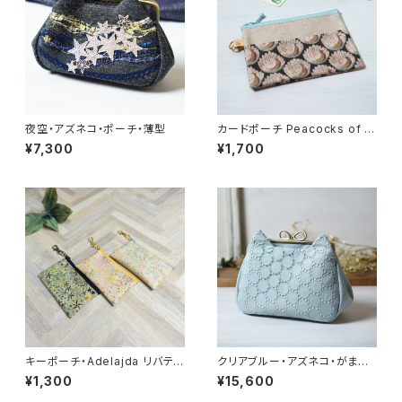
夜空・アズネコ・ポーチ・薄型
カードポーチ Peacocks of G
rantham Hall（ピーコックス・オ
¥7,300
¥1,700
ブ・グランサムホール） チョコミ
ント リバティラミネート生地
キーポーチ・Adelajda リバティ
クリアブルー・アズネコ・がま口
ラミネート生地
ショルダーバッグ
¥1,300
¥15,600