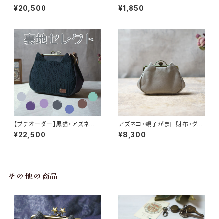
のキーホルダー
¥20,500
¥1,850
【プチオーダー】黒猫・アズネコ・
アズネコ・親子がま口財布・グレ
がま口バッグ
ー
¥22,500
¥8,300
その他の商品