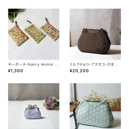
キーポーチ・Nancy Animal リ
ミルクチョコ・アズネコ・がま口
バティラミネート生地
バッグ
¥1,300
¥20,200