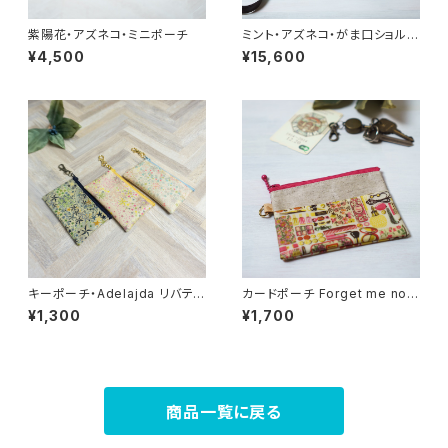
紫陽花・アズネコ・ミニポーチ
ミント・アズネコ・がま口ショルダ
ーバッグ
¥4,500
¥15,600
キーポーチ・Adelajda リバティ
カードポーチ Forget me nots
ラミネート生地
（フォーゲット・ミー・ノッツ）ピン
¥1,300
¥1,700
ク リバティラミネート生地
商品一覧に戻る