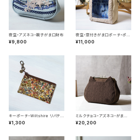
夜空・アズネコ・親子がま口財布
夜空・窓付きがま口ポーチ・ポシ
ェット
¥9,800
¥11,000
キーポーチ・Wiltshire リバティ
ミルクチョコ・アズネコ・がま口
ラミネート生地
バッグ
¥1,300
¥20,200