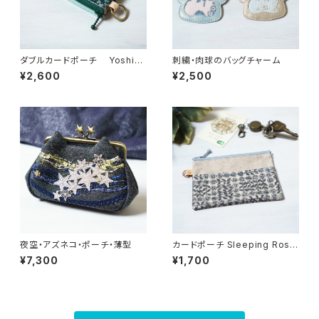
ダブルカードポーチ Yoshie
刺繍・肉球のバッグチャーム
（ヨシエ） リバティラミネート生
¥2,600
¥2,500
地
夜空・アズネコ・ポーチ・薄型
カードポーチ Sleeping Rose
（スリーピング・ローズ） グレ
¥7,300
¥1,700
ー リバティラミネート生地