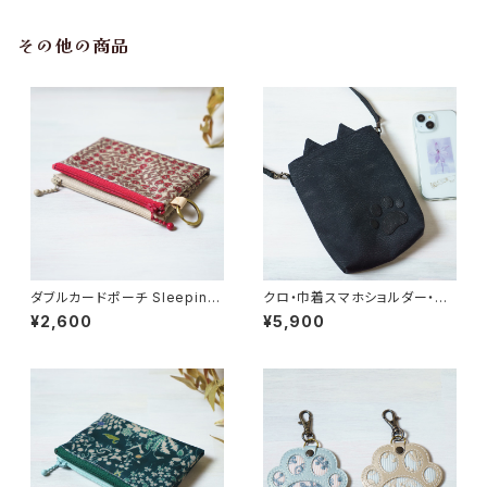
その他の商品
ダブルカードポーチ Sleeping
クロ・巾着スマホショルダー・猫
Rose（スリーピング・ローズ）レ
耳
¥2,600
¥5,900
ッド リバティラミネート生地