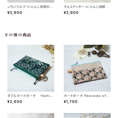
いちごミルク・にゃんこ肉球のポ
チョコクッキー・にゃんこ肉球の
ーチ
ポーチ
¥3,900
¥3,900
その他の商品
ダブルカードポーチ Yoshie
カードポーチ Peacocks of G
（ヨシエ） リバティラミネート生
rantham Hall（ピーコックス・オ
¥2,600
¥1,700
地
ブ・グランサムホール） チョコミ
ント リバティラミネート生地