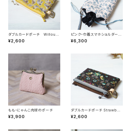
ダブルカードポーチ Willoug
ピンク・巾着スマホショルダー・
hby Mews （ウィロビー・ミュ
猫耳【ラスト1点】
¥2,600
¥6,300
ーズ）ミモザ リバティラミネー
ト生地
もも・にゃんこ肉球のポーチ
ダブルカードポーチ Strawberr
y Thief（ストロベリー・シーフ）
¥3,900
¥2,600
ブラウン リバティラミネート生
地