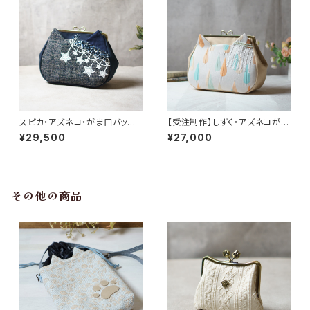
スピカ・アズネコ・がま口バッグ
【受注制作】しずく・アズネコがま
【受注制作】
口バッグ・オレンジミント
¥29,500
¥27,000
その他の商品