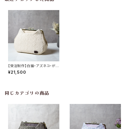
【受注制作】白猫・アズネコ・がま
口バッグ
¥21,500
同じカテゴリの商品