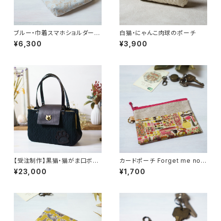
ブルー・巾着スマホショルダー・
白猫・にゃんこ肉球のポーチ
猫耳【ラスト1点】
¥6,300
¥3,900
【受注制作】黒猫・猫がま口ボス
カードポーチ Forget me nots
トンバッグ
（フォーゲット・ミー・ノッツ）ピン
¥23,000
¥1,700
ク リバティラミネート生地