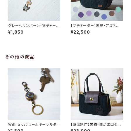
グレーヘリンボーン・猫チャーム
【プチオーダー】黒猫・アズネコ・
のキーホルダー
がま口バッグ
¥1,850
¥22,500
その他の商品
With a cat リールキーホルダ
【受注制作】黒猫・猫がま口ボス
ー・選べる柄【受注制作】
トンバッグ
¥1,500
¥23,000