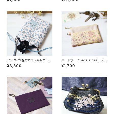
ピンク・巾着スマホショルダー・
カードポーチ Adelajda（アデラ
猫耳【ラスト1点】
ジャ） ピンクイエロー リバティ
¥6,300
¥1,700
ラミネート生地