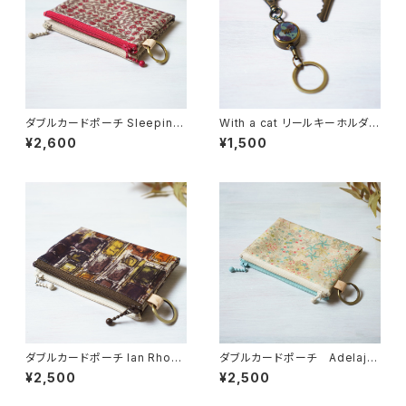
ダブルカードポーチ Sleeping
With a cat リールキーホルダ
Rose（スリーピング・ローズ）レ
ー・選べる柄【受注制作】
¥2,600
¥1,500
ッド リバティラミネート生地
ダブルカードポーチ Ian Rhod
ダブルカードポーチ Adelajd
es （イアン・ローズ）オレンジブ
a（アデラジャ） ピンクブルー
¥2,500
¥2,500
ラウン リバティラミネート生地
リバティラミネート生地