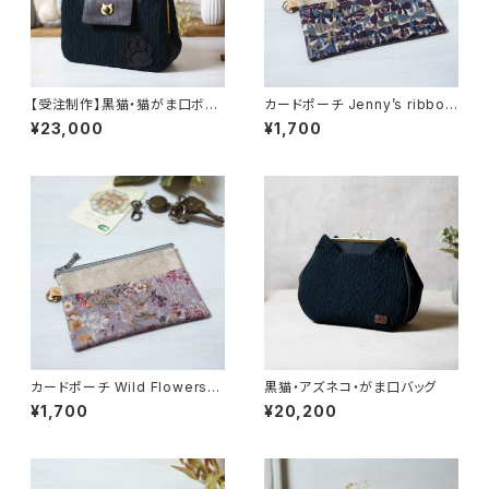
【受注制作】黒猫・猫がま口ボス
カードポーチ Jenny’s ribbon
トンバッグ
s（ジェニーズ・リボンズ）パープ
¥23,000
¥1,700
ル リバティラミネート生地
カードポーチ Wild Flowers
黒猫・アズネコ・がま口バッグ
（ワイルド・フラワーズ）グレー
¥1,700
¥20,200
リバティラミネート生地