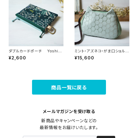
ダブルカードポーチ Yoshie
ミント・アズネコ・がま口ショルダ
（ヨシエ） リバティラミネート生
ーバッグ
¥2,600
¥15,600
地
商品一覧に戻る
メールマガジンを受け取る
新商品やキャンペーンなどの

最新情報をお届けいたします。