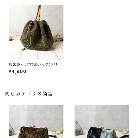
藍媚茶・ボア巾着バッグ（オリジ
ナル生地）
¥4,900
同じカテゴリの商品