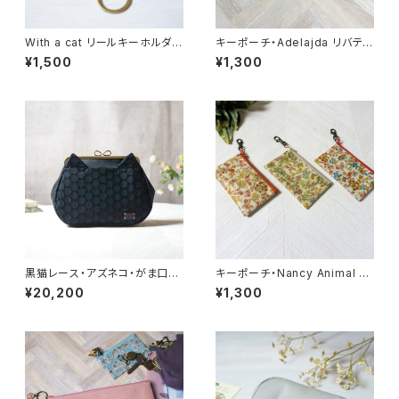
With a cat リールキーホルダ
キーポーチ・Adelajda リバティ
ー・選べる柄【受注制作】
ラミネート生地
¥1,500
¥1,300
黒猫レース・アズネコ・がま口バ
キーポーチ・Nancy Animal リ
ッグ
バティラミネート生地
¥20,200
¥1,300