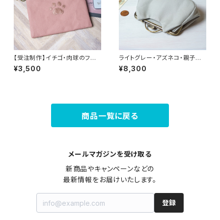
【受注制作】イチゴ・肉球のファ
ライトグレー・アズネコ・親子が
スナーポーチ
ま口財布
¥3,500
¥8,300
商品一覧に戻る
メールマガジンを受け取る
新商品やキャンペーンなどの

最新情報をお届けいたします。
登録