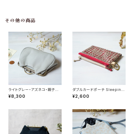
その他の商品
ライトグレー・アズネコ・親子が
ダブルカードポーチ Sleeping
ま口財布
Rose（スリーピング・ローズ）レ
¥8,300
¥2,600
ッド リバティラミネート生地