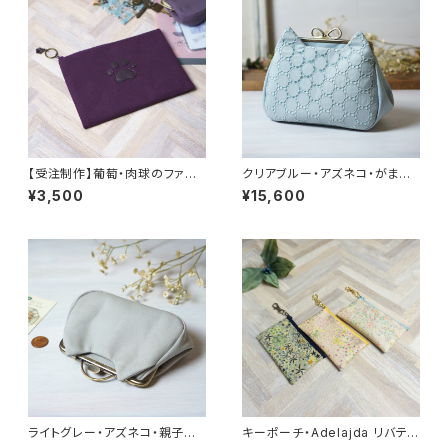
【受注制作】葡萄・肉球のファス
クリアブルー・アズネコ・がま口
ナーポーチ
ショルダーバッグ
¥3,500
¥15,600
ライトグレー・アズネコ・親子が
キーポーチ・Adelajda リバティ
ま口財布
ラミネート生地