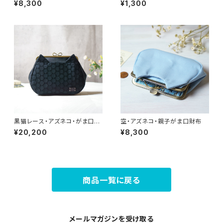
¥8,300
¥1,300
黒猫レース・アズネコ・がま口バ
空・アズネコ・親子がま口財布
ッグ
¥20,200
¥8,300
商品一覧に戻る
メールマガジンを受け取る