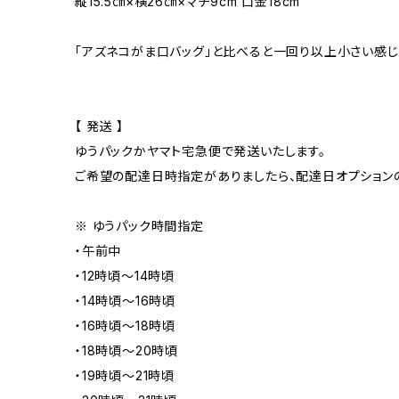
縦15.5㎝×横26㎝×マチ9cm 口金18cm
「アズネコがま口バッグ」と比べると一回り以上小さい感じ
【 発送 】
ゆうパックかヤマト宅急便で発送いたします。
ご希望の配達日時指定がありましたら、配達日オプション
※ ゆうパック時間指定
・午前中
・12時頃〜14時頃
・14時頃〜16時頃
・16時頃〜18時頃
・18時頃〜20時頃
・19時頃〜21時頃