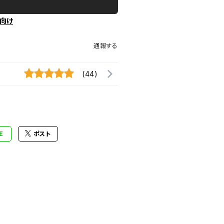
向け
通報する
(44)
E
ポスト