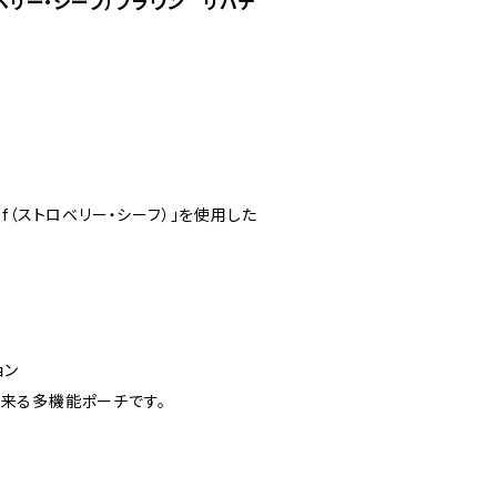
トロベリー・シーフ）ブラウン リバテ
ief（ストロベリー・シーフ）」を使用した
ョン
出来る多機能ポーチです。