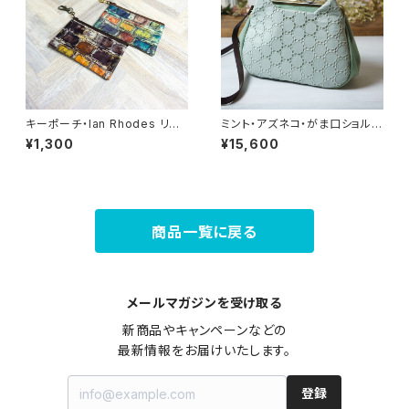
キーポーチ・Ian Rhodes リバ
ミント・アズネコ・がま口ショルダ
ティラミネート生地
ーバッグ
¥1,300
¥15,600
商品一覧に戻る
メールマガジンを受け取る
新商品やキャンペーンなどの

最新情報をお届けいたします。
登録