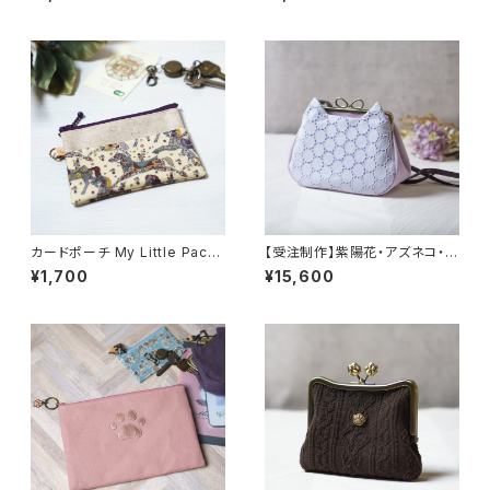
ル リバティラミネート生地
カードポーチ My Little Pace
【受注制作】紫陽花・アズネコ・が
（マイ・リトル・ペース） パープ
ま口ショルダーバッグ
¥1,700
¥15,600
ル リバティラミネート生地